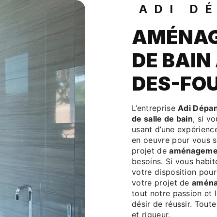
ADI D
AMÉNAG
DE BAIN
DES-FO
L’entreprise
Adi Dépa
de salle de bain
, si v
usant d’une expérience
en oeuvre pour vous s
projet de
aménagement
besoins. Si vous habi
votre disposition pou
votre projet de
aména
tout notre passion et 
désir de réussir. Toute
et rigueur.