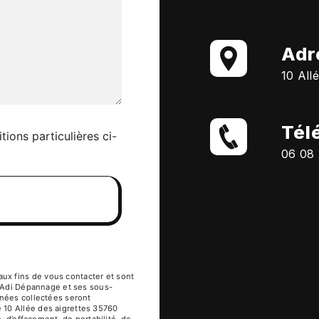
Adr
10 All
Tél
tions particulières ci-
06 08 
x fins de vous contacter et sont
à Adi Dépannage et ses sous-
nnées collectées seront
 10 Allée des aigrettes 35760