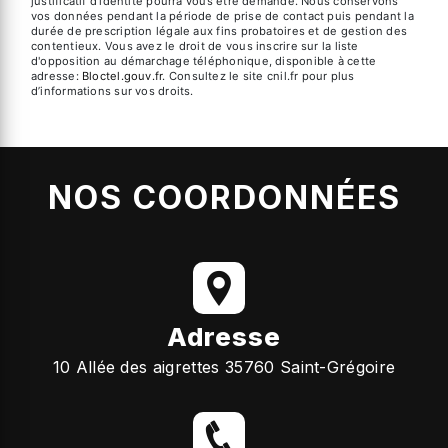
justificatif d'identité pourra vous être demandé. Nous conservons
vos données pendant la période de prise de contact puis pendant la
durée de prescription légale aux fins probatoires et de gestion des
contentieux. Vous avez le droit de vous inscrire sur la liste
d'opposition au démarchage téléphonique, disponible à cette
adresse:
Bloctel.gouv.fr
. Consultez le site cnil.fr pour plus
d’informations sur vos droits.
NOS COORDONNÉES
Adresse
10 Allée des aigrettes 35760 Saint-Grégoire