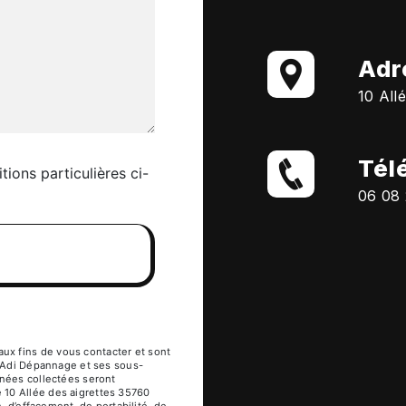
Adr
10 All
Tél
tions particulières ci-
06 08 
x fins de vous contacter et sont
à Adi Dépannage et ses sous-
nnées collectées seront
 10 Allée des aigrettes 35760