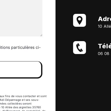
Adr
10 All
Tél
tions particulières ci-
06 08 
x fins de vous contacter et sont
à Adi Dépannage et ses sous-
nnées collectées seront
 10 Allée des aigrettes 35760